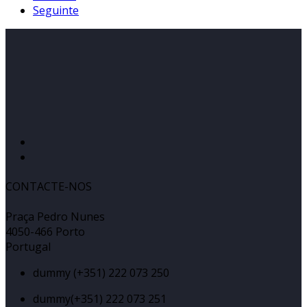
Seguinte
CONTACTE-NOS
Praça Pedro Nunes
4050-466 Porto
Portugal
dummy
(+351) 222 073 250
dummy
(+351) 222 073 251