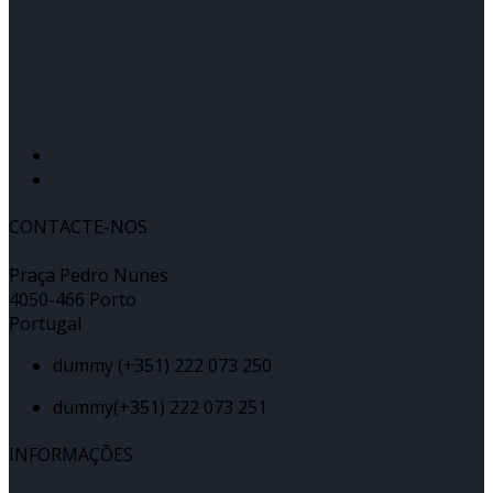
CONTACTE-NOS
Praça Pedro Nunes
4050-466 Porto
Portugal
dummy
(+351) 222 073 250
dummy
(+351) 222 073 251
INFORMAÇÕES